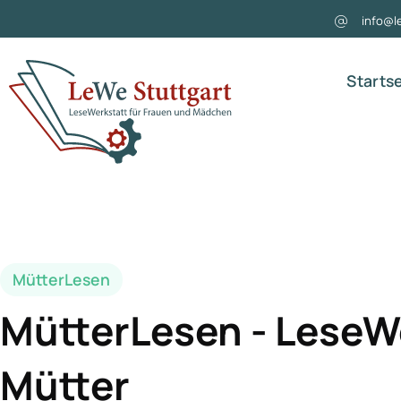
info@l
Starts
MütterLesen
MütterLesen - LeseWe
Mütter