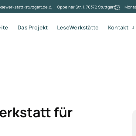
esewerkstatt-stuttgart.de
Oppelner Str. 1, 70372 Stuttgart
Montag
eite
Das Projekt
LeseWerkstätte
Kontakt
rkstatt für