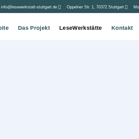
info@lesewerkstatt-stuttgart.de
Oppelner Str. 1, 70372 Stuttgart
Mon
eite
Das Projekt
LeseWerkstätte
Kontakt